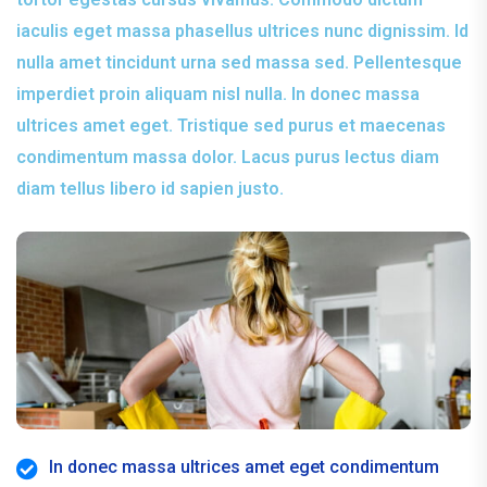
iaculis eget massa phasellus ultrices nunc dignissim. Id
nulla amet tincidunt urna sed massa sed. Pellentesque
imperdiet proin aliquam nisl nulla. In donec massa
ultrices amet eget. Tristique sed purus et maecenas
condimentum massa dolor. Lacus purus lectus diam
diam tellus libero id sapien justo.
In donec massa ultrices amet eget condimentum